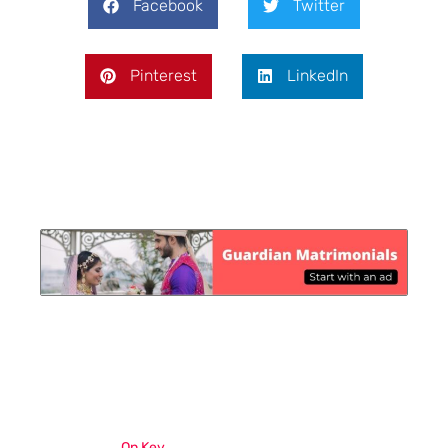
Facebook
Twitter
Pinterest
LinkedIn
On Key