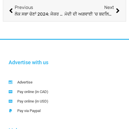
Previous
Next
ਲੋਕ ਸਭਾ ਚੋਣਾਂ 2024: ਜੇਕਰ ਦਿੱਲੀ ‘ਚ ‘ਆਪ’-ਕਾਂਗਰਸ ਦਾ ਗਠਜੋੜ ਹੁੰਦਾ ਹੈ ਤਾਂ ਇਹ ਹੋਵੇਗਾ ਸੀਟਾਂ ਦੀ ਵੰਡ ਦਾ ਫਾਰਮੂਲਾ
ਮੋਦੀ ਦੀ ਅਗਵਾਈ ‘ਚ ਬਦਲਿਆ ਭਾਰਤ, ਮਜ਼ਬੂਤ ​​ਹੋ ਕੇ ਉੱਭਰਿਆ; ਚੀਨ ਨੇ ਵੀ ਦੇਸ਼ ਦੀ ਕੂਟਨੀਤੀ ਅਤੇ ਆਰਥਿਕਤਾ ਨੂੰ ਮਜ਼ਬੂਤ ​​ਕਰਨ ਦੀ ਮੰਨੀ ਗੱਲ
Advertise with us
Advertise
Pay online (in CAD)
Pay online (in USD)
Pay via Paypal