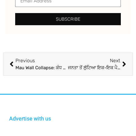
SUBSCRIBE
Previous
Next
Mau Wall Collapse: ਕੰਧ ਡਿੱਗਣ ਕਾਰਨ ਮਾਸੂਮ ਸਮੇਤ ਤਿੰਨ ਔਰਤਾਂ ਦੀ ਮੌਤ; ਦੋ ਦਰਜਨ ਔਰਤਾਂ ਜ਼ਖ਼ਮੀ
ਜਨਤਾ ਤੋਂ ਲੁੱਟਿਆ ਇਕ-ਇਕ ਪੈਸਾ ਵਾਪਿਸ ਕਰਨਾ ਹੋਵੇਗਾ : PM ਮੋਦੀ ਨੇ 200 ਕਰੋੜ ਦੀ ਨਕਦੀ ਦੀ ਵਸੂਲੀ ‘ਤੇ ਟੈਕਸ ਛਾਪੇਮਾਰੀ ਤੋਂ ਬਾਅਦ ਕਾਂਗਰਸ ‘ਤੇ ਵਿੰਨ੍ਹਿਆ ਨਿਸ਼ਾਨਾ
Advertise with us