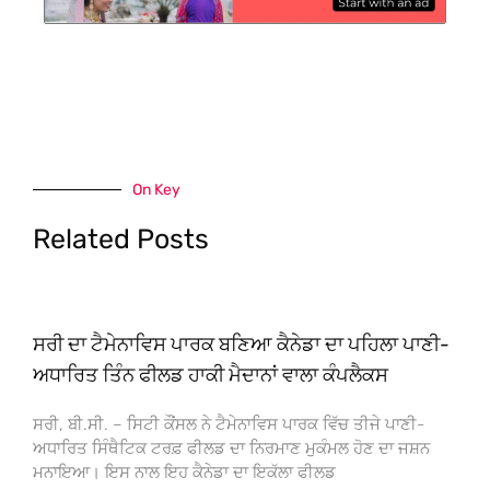
On Key
Related Posts
ਸਰੀ ਦਾ ਟੈਮੇਨਾਵਿਸ ਪਾਰਕ ਬਣਿਆ ਕੈਨੇਡਾ ਦਾ ਪਹਿਲਾ ਪਾਣੀ-
ਅਧਾਰਿਤ ਤਿੰਨ ਫੀਲਡ ਹਾਕੀ ਮੈਦਾਨਾਂ ਵਾਲਾ ਕੰਪਲੈਕਸ
ਸਰੀ, ਬੀ.ਸੀ. – ਸਿਟੀ ਕੌਂਸਲ ਨੇ ਟੈਮੇਨਾਵਿਸ ਪਾਰਕ ਵਿੱਚ ਤੀਜੇ ਪਾਣੀ-
ਅਧਾਰਿਤ ਸਿੰਥੈਟਿਕ ਟਰਫ਼ ਫੀਲਡ ਦਾ ਨਿਰਮਾਣ ਮੁਕੰਮਲ ਹੋਣ ਦਾ ਜਸ਼ਨ
ਮਨਾਇਆ। ਇਸ ਨਾਲ ਇਹ ਕੈਨੇਡਾ ਦਾ ਇਕੱਲਾ ਫੀਲਡ