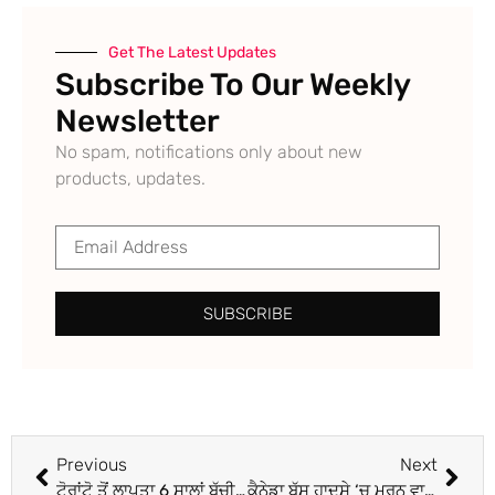
Get The Latest Updates
Subscribe To Our Weekly
Newsletter
No spam, notifications only about new
products, updates.
SUBSCRIBE
Previous
Next
ਟੋਰਾਂਟੋ ਤੋਂ ਲਾਪਤਾ 6 ਸਾਲਾਂ ਬੱਚੀ ਕਈ ਘੰਟਿਆਂ ਬਾਅਦ ਸੁਰੱਖਿਅਤ ਲੱਭੀ
ਕੈਨੇਡਾ ਬੱਸ ਹਾਦਸੇ ‘ਚ ਮਰਨ ਵਾਲਿਆਂ ਦੀ ਆਤਮਿਕ ਸ਼ਾਂਤੀ ਲਈ ਕਰਵਾਏ ਜਾਣਗੇ ਅਖੰਡ ਪਾਠ