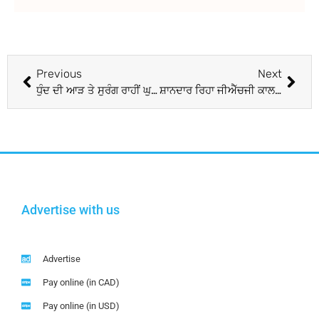
Previous
Next
ਧੁੰਦ ਦੀ ਆੜ ਤੇ ਸੁਰੰਗ ਰਾਹੀਂ ਘੁਸਪੈਠ ਨੂੰ ਨਾਕਾਮ ਕਰਨ ਦੀ ਪੱਕੀ ਤਿਆਰੀ, ਸਰਹੱਦ ’ਤੇ ਆਧੁਨਿਕ ਤਕਨੀਕ ਤੋਂ ਮੂੰਹ ਦੀ ਖਾਏਗਾ ਦੁਸ਼ਮਣ
ਸ਼ਾਨਦਾਰ ਰਿਹਾ ਜੀਐੱਚਜੀ ਕਾਲਜ ਦਾ ਬੀਐੱਡ ਨਤੀਜਾ
Advertise with us
Advertise
Pay online (in CAD)
Pay online (in USD)