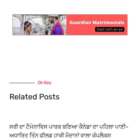
On Key
Related Posts
ਸਰੀ ਦਾ ਟੈਮੇਨਾਵਿਸ ਪਾਰਕ ਬਣਿਆ ਕੈਨੇਡਾ ਦਾ ਪਹਿਲਾ ਪਾਣੀ-
ਅਧਾਰਿਤ ਤਿੰਨ ਫੀਲਡ ਹਾਕੀ ਮੈਦਾਨਾਂ ਵਾਲਾ ਕੰਪਲੈਕਸ