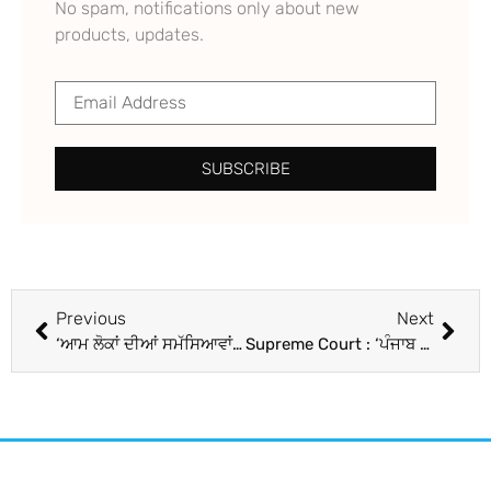
No spam, notifications only about new
products, updates.
SUBSCRIBE
Previous
Next
‘ਆਮ ਲੋਕਾਂ ਦੀਆਂ ਸਮੱਸਿਆਵਾਂ ਨੂੰ ਤੁਰੰਤ ਹੱਲ ਕਰਨਾ ਜਨਤਕ ਸੇਵਕਾਂ ਦਾ ਫ਼ਰਜ਼’, ਤਕਨਾਲੋਜੀ ਨੂੰ ਲੈ ਕੇ ਬੋਲੇ ਰਾਸ਼ਟਰਪਤੀ ਮੁਰਮੂ
Supreme Court : ‘ਪੰਜਾਬ ਮਾਮਲੇ ‘ਚ ਆਇਆ ਫ਼ੈਸਲਾ ਦੇਖਣ ਕੇਰਲ ਦੇ ਰਾਜਪਾਲ’, ਸੁਪਰੀਮ ਕੋਰਟ ਨੇ ਰਾਜਪਾਲਾਂ ਨੂੰ ਯਾਦ ਕਰਵਾਈਆਂ ਉਨ੍ਹਾਂ ਦੀਆਂ ਹੱਦਾਂ