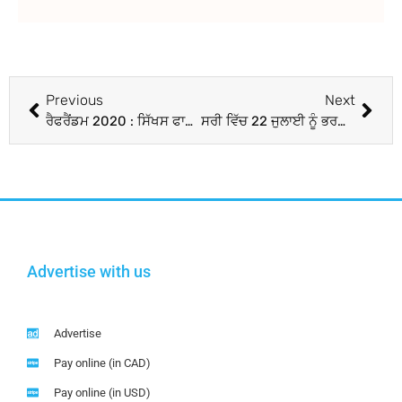
Previous
Next
ਰੈਫਰੈਂਡਮ 2020 : ਸਿੱਖਸ ਫਾਰ ਜਸਟਿਸ ਦੇ ਪਾਕਿਸਤਾਨੀ ਤੇ ਅਫਗਾਨੀ ਵਿਦਿਆਰਥੀਆਂ ਨੂੰ ਲੰਦਨ ਬੁਲਾਉਣ ਦੇ ਯਤਨ ਬਣ ਸਕਦੇ ਨੇ ਭਾਰਤ ਸਰਕਾਰ ਲਈ ਸਿਰ ਦਰਦ
ਸਰੀ ਵਿੱਚ 22 ਜੁਲਾਈ ਨੂੰ ਭਰਵੀਂ ਰੈਲੀ ਹੋਵੇਗੀ
Advertise with us
Advertise
Pay online (in CAD)
Pay online (in USD)