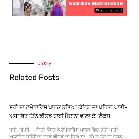
On Key
Related Posts
ਸਰੀ ਦਾ ਟੈਮੇਨਾਵਿਸ ਪਾਰਕ ਬਣਿਆ ਕੈਨੇਡਾ ਦਾ ਪਹਿਲਾ ਪਾਣੀ-
ਅਧਾਰਿਤ ਤਿੰਨ ਫੀਲਡ ਹਾਕੀ ਮੈਦਾਨਾਂ ਵਾਲਾ ਕੰਪਲੈਕਸ
ਸਰੀ, ਬੀ.ਸੀ. – ਸਿਟੀ ਕੌਂਸਲ ਨੇ ਟੈਮੇਨਾਵਿਸ ਪਾਰਕ ਵਿੱਚ ਤੀਜੇ ਪਾਣੀ-
ਅਧਾਰਿਤ ਸਿੰਥੈਟਿਕ ਟਰਫ਼ ਫੀਲਡ ਦਾ ਨਿਰਮਾਣ ਮੁਕੰਮਲ ਹੋਣ ਦਾ ਜਸ਼ਨ