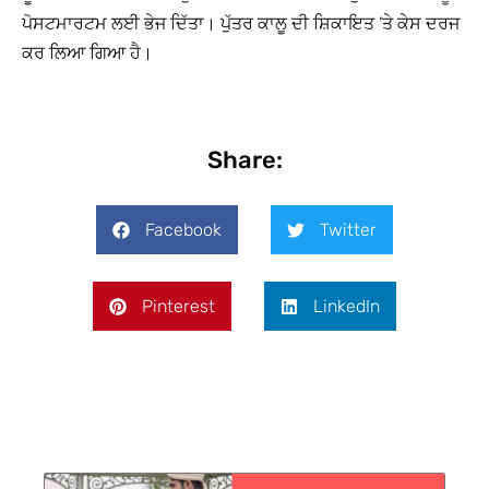
ਪੋਸਟਮਾਰਟਮ ਲਈ ਭੇਜ ਦਿੱਤਾ। ਪੁੱਤਰ ਕਾਲੂ ਦੀ ਸ਼ਿਕਾਇਤ ’ਤੇ ਕੇਸ ਦਰਜ
ਕਰ ਲਿਆ ਗਿਆ ਹੈ।
Share:
Facebook
Twitter
Pinterest
LinkedIn