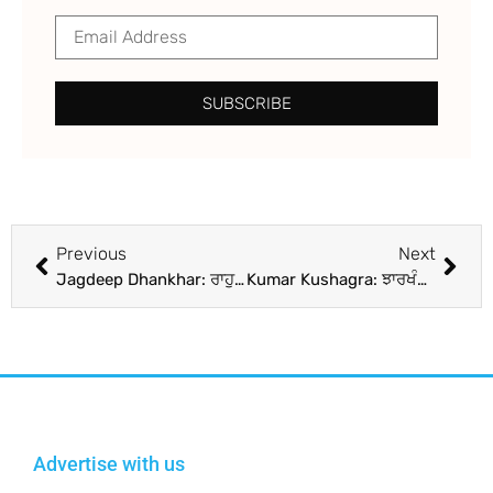
SUBSCRIBE
Previous
Next
Jagdeep Dhankhar: ਰਾਹੁਲ ਗਾਂਧੀ ਨੇ ਬਣਾਈ ਵੀਡੀਓ, ਭੜਕੇ ਉਪ ਰਾਸ਼ਟਰਪਤੀ ਨੇ ਸਦਨ ‘ਚ ਕੀਤੀ ਤਾੜਨਾ; ਕਿਹਾ- ਉਨ੍ਹਾਂ ਨੂੰ ਸਦਬੁੱਧੀ ਆਵੇ
Kumar Kushagra: ਝਾਰਖੰਡ ਤੋਂ ਅਗਲਾ MS Dhoni! ਆਈਪੀਐੱਲ ‘ਚ ਦਿੱਲੀ ਕੈਪੀਟਲਸ ਨੇ ₹ 7.2 ਕਰੋੜ ‘ਚ ਖਰੀਦਿਆ; ਜਾਣੋ ਪੂਰਾ Background
Advertise with us