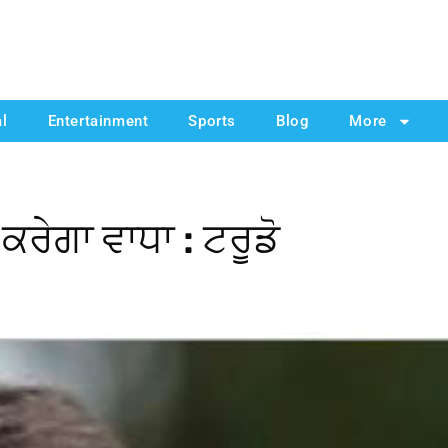
al
Entertainment
Sports
Blog
More
 ਕਰੇਗਾ ਵਾਧਾ : ਟਰੂਡੋ