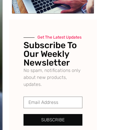
Get The Latest Updates
Subscribe To
Our Weekly
Newsletter
No spam, notifications only
about new products,
updates.
SUBSCRIBE