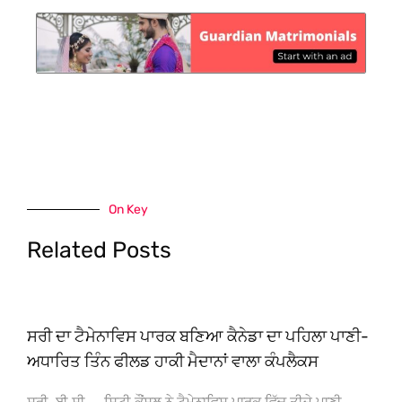
On Key
Related Posts
ਸਰੀ ਦਾ ਟੈਮੇਨਾਵਿਸ ਪਾਰਕ ਬਣਿਆ ਕੈਨੇਡਾ ਦਾ ਪਹਿਲਾ ਪਾਣੀ-
ਅਧਾਰਿਤ ਤਿੰਨ ਫੀਲਡ ਹਾਕੀ ਮੈਦਾਨਾਂ ਵਾਲਾ ਕੰਪਲੈਕਸ
ਸਰੀ, ਬੀ.ਸੀ. – ਸਿਟੀ ਕੌਂਸਲ ਨੇ ਟੈਮੇਨਾਵਿਸ ਪਾਰਕ ਵਿੱਚ ਤੀਜੇ ਪਾਣੀ-