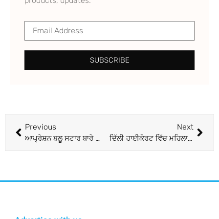
products, updates.
SUBSCRIBE
Previous
Next
ਆਪ੍ਰੇਸ਼ਨ ਬਲੂ ਸਟਾਰ ਬਾਰੇ ਬ੍ਰਿਟੇਨ ਵੱਲ਼ੋਂ ਦਸਤਾਵੇਜ਼ ਜਨਤਕ, ਅਹਿਮ ਖੁਲਾਸਾ
ਦਿੱਲੀ ਹਾਈਕੋਰਟ ਵਿੱਚ ਮਹਿਲਾ ਵਕੀਲ ਨਾਲ ਬਲਾਤਕਾਰ