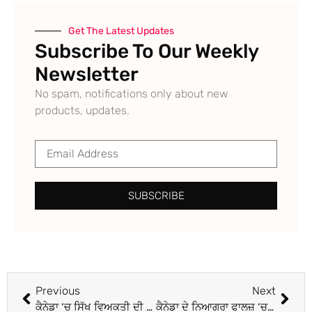
Get The Latest Updates
Subscribe To Our Weekly
Newsletter
No spam, notifications only about new
products, updates.
SUBSCRIBE
Previous
Next
ਕੈਨੇਡਾ ‘ਚ ਸਿੱਖ ਵਿਅਕਤੀ ਦੀ ਮੌਤ, ਭਾਈਚਾਰੇ ‘ਚ ਸੋਗ ਦੀ ਲਹਿਰ
ਕੈਨੇਡਾ ਦੇ ਨਿਆਗਰਾ ਫਾਲਜ਼ ‘ਚ ਮਨਾਈ ਜਾਵੇਗੀ ਦੀਵਾਲੀ, ਦੇਖਣਯੋਗ ਹੋਵੇਗਾ ਨਜ਼ਾਰਾ