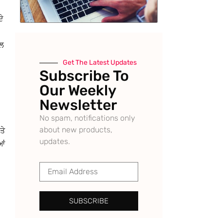
ੇ
ਦਲ
Get The Latest Updates
Subscribe To
Our Weekly
Newsletter
No spam, notifications only
about new products,
ਤੇ
updates.
ਆਂ
SUBSCRIBE