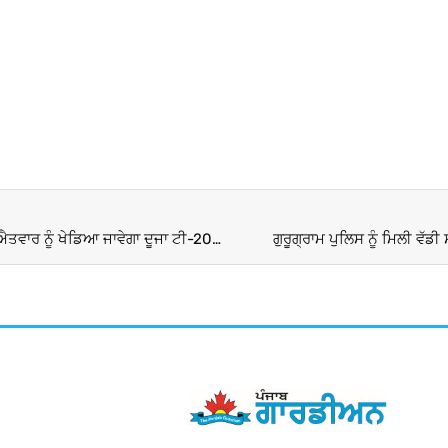
IND vs AFG : ਇੰਦੌਰ ’ਚ ਵਿਰਾਟ ਦੀ ਵਾਪਸੀ ’ਤੇ ਹੋਣਗੀਆਂ ਨਜ਼ਰਾਂ, ਐਤਵਾਰ ਨੂੰ ਖੇਡਿਆ ਜਾਵੇਗਾ ਦੂਜਾ ਟੀ-20 ਮੁਕਾਬਲਾ
ਗੁਰੂਗ੍ਰਾਮ ਪੁਲਿਸ ਨੂੰ ਮਿਲੀ ਵੱ