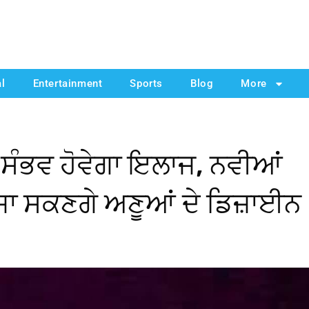
al
Entertainment
Sports
Blog
More
ੁਣ ਸੰਭਵ ਹੋਵੇਗਾ ਇਲਾਜ, ਨਵੀਆਂ
ਾ ਸਕਣਗੇ ਅਣੂਆਂ ਦੇ ਡਿਜ਼ਾਈਨ