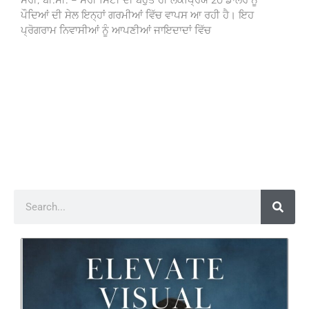
ਸਰੀ, ਬੀ.ਸੀ. – ਸਰੀ ਸਿਟੀ ਦੀ ਬਹੁਤ ਹੀ ਲੋਕਪ੍ਰਿਯ 20 ਡਾਲਰ ਨੂੰ
ਪੌਦਿਆਂ ਦੀ ਸੇਲ ਇਨ੍ਹਾਂ ਗਰਮੀਆਂ ਵਿੱਚ ਵਾਪਸ ਆ ਰਹੀ ਹੈ। ਇਹ
ਪ੍ਰੋਗਰਾਮ ਨਿਵਾਸੀਆਂ ਨੂੰ ਆਪਣੀਆਂ ਜਾਇਦਾਦਾਂ ਵਿੱਚ