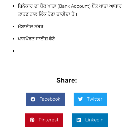
ਬਿਨੈਕਾਰ ਦਾ ਬੈਂਕ ਖਾਤਾ (Bank Account) ਬੈਂਕ ਖਾਤਾ ਆਧਾਰ
ਕਾਰਡ ਨਾਲ ਲਿੰਕ ਹੋਣਾ ਚਾਹੀਦਾ ਹੈ।
ਮੋਬਾਈਲ ਨੰਬਰ
ਪਾਸਪੋਰਟ ਸਾਈਜ਼ ਫੋਟੋ
Share:
Facebook
Twitter
Pinterest
LinkedIn