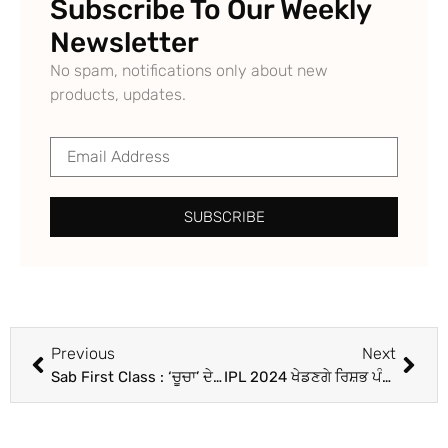
Subscribe To Our Weekly
Newsletter
No spam, notifications only about new
products, updates.
SUBSCRIBE
Previous
Next
Sab First Class : ‘ਚੂਚਾ’ ਦੇ ਨਾਲ Shehnaaz Gill ਦੀ ਨਵੀਂ ਫਿਲਮ ਦਾ ਐਲਾਨ, ‘ਸਬ ਫਸਟ ਕਲਾਸ’ ਦੀ ਸ਼ੂਟਿੰਗ ਸ਼ੁਰੂ
IPL 2024 ਖੇਡਣਗੇ ਰਿਸ਼ਭ ਪੰਤ ! ਦਿੱਲੀ ਕੈਪੀਟਲਜ਼ ਦੇ ਸਹਿ-ਮਾਲਕ ਨੇ ਦਿੱਤਾ ਵੱਡਾ ਅਪਡੇਟ