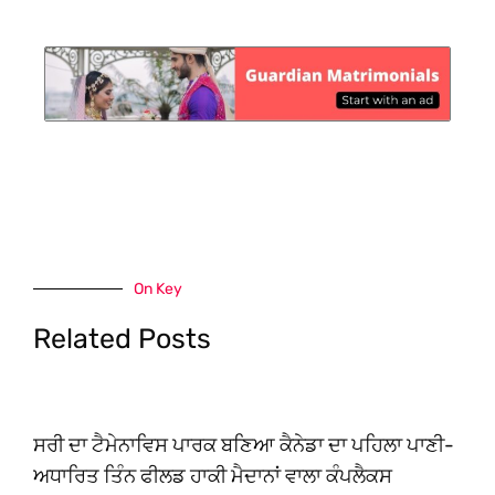
On Key
Related Posts
ਸਰੀ ਦਾ ਟੈਮੇਨਾਵਿਸ ਪਾਰਕ ਬਣਿਆ ਕੈਨੇਡਾ ਦਾ ਪਹਿਲਾ ਪਾਣੀ-
ਅਧਾਰਿਤ ਤਿੰਨ ਫੀਲਡ ਹਾਕੀ ਮੈਦਾਨਾਂ ਵਾਲਾ ਕੰਪਲੈਕਸ