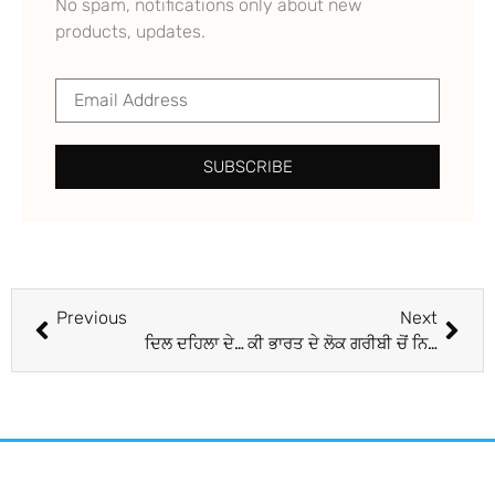
No spam, notifications only about new
products, updates.
SUBSCRIBE
Previous
Next
ਦਿਲ ਦਹਿਲਾ ਦੇਣ ਵਾਲਾ ਮਾਮਲਾ ਆਇਆ ਸਾਹਮਣੇ: ਬਿਲਡਰ, ਪਤਨੀ ਤੇ ਪੁੱਤਰ ਨੇ ਲਿਆ ਫਾਹਾ, ਲਾਸ਼ਾਂ ਬਰਾਮਦ ਇੱਥੋਂ ਦੇ ਹੁਰਾਵਲੀ ਇਲਾਕੇ ਵਿਚ ਐਤਵਾਰ ਨੂੰ ਬਿਲਡਰ ਜਤਿੰਦਰ ਝਾਅ ਜੀਤੂ, ਉਸ ਦੀ ਪਤਨੀ ਪਿ੍ਰੰਸੀਪਲ ਤ੍ਰਿਵੇਣੀ ਤੇ ਪੁੱਤਰ ਅਚਲ ਦੀ ਦਿਲ ਦਹਿਲਾ ਦੇਣ ਵਾਲੀ ਮੌਤ ਦਾ ਮਾਮਲਾ ਸਾਹਮਣੇ ਆਇਆ ਹੈ। ਘਰ ਵਿੱਚੋਂ ਇਨ੍ਹਾਂ ਦੀਆਂ ਲਾਸ਼ਾਂ ਮਿਲੀਆਂ ਹਨ ਤੇ ਤਿੰਨਾਂ ਨੇ ਫਾਹਾ ਲਿਆ ਹੋਇਆ ਸੀ। National3 hours ago
ਕੀ ਭਾਰਤ ਦੇ ਲੋਕ ਗਰੀਬੀ ਚੋਂ ਨਿਕਲ ਸਕਣਗੇ?