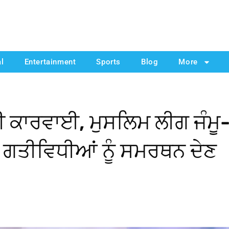
al
Entertainment
Sports
Blog
More
ਦੀ ਕਾਰਵਾਈ, ਮੁਸਲਿਮ ਲੀਗ ਜੰਮੂ
ੀ ਗਤੀਵਿਧੀਆਂ ਨੂੰ ਸਮਰਥਨ ਦੇਣ