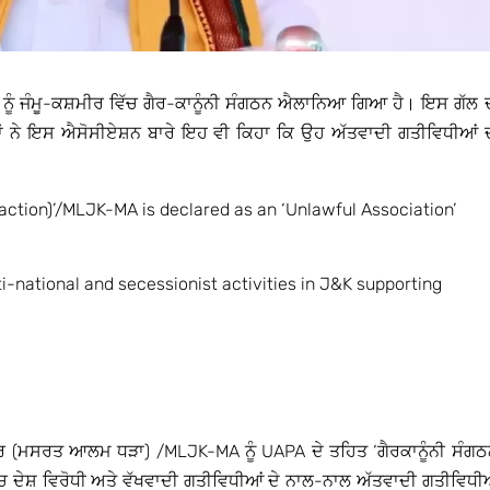
ੂੰ ਜੰਮੂ-ਕਸ਼ਮੀਰ ਵਿੱਚ ਗੈਰ-ਕਾਨੂੰਨੀ ਸੰਗਠਨ ਐਲਾਨਿਆ ਗਿਆ ਹੈ। ਇਸ ਗੱਲ 
ਹਾਂ ਨੇ ਇਸ ਐਸੋਸੀਏਸ਼ਨ ਬਾਰੇ ਇਹ ਵੀ ਕਿਹਾ ਕਿ ਉਹ ਅੱਤਵਾਦੀ ਗਤੀਵਿਧੀਆਂ 
tion)’/MLJK-MA is declared as an ‘Unlawful Association’
i-national and secessionist activities in J&K supporting
ਮੀਰ (ਮਸਰਤ ਆਲਮ ਧੜਾ) /MLJK-MA ਨੂੰ UAPA ਦੇ ਤਹਿਤ ‘ਗੈਰਕਾਨੂੰਨੀ ਸੰਗਠ
ੱਚ ਦੇਸ਼ ਵਿਰੋਧੀ ਅਤੇ ਵੱਖਵਾਦੀ ਗਤੀਵਿਧੀਆਂ ਦੇ ਨਾਲ-ਨਾਲ ਅੱਤਵਾਦੀ ਗਤੀਵਿਧੀ