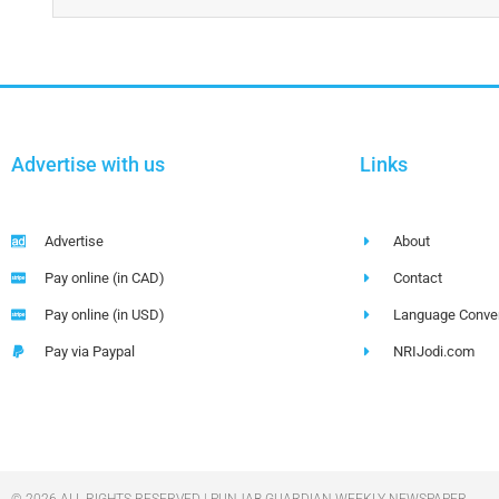
Advertise with us
Links
Advertise
About
Pay online (in CAD)
Contact
Pay online (in USD)
Language Conver
Pay via Paypal
NRIJodi.com
© 2026 ALL RIGHTS RESERVED | PUNJAB GUARDIAN WEEKLY NEWSPAPER