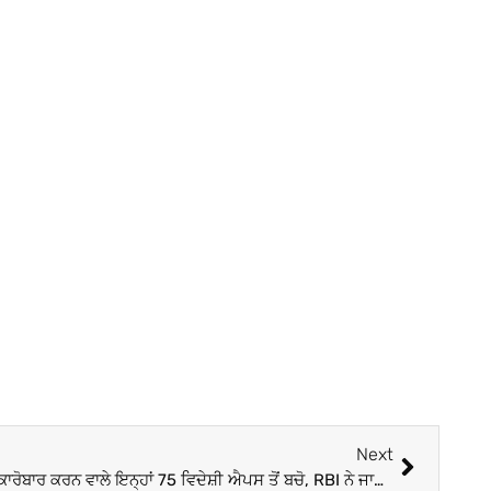
Next
ਸਾਵਧਾਨ! ਵਿਦੇਸ਼ੀ ਕਰੰਸੀ ‘ਚ ਗ਼ੈਰ-ਕਾਨੂੰਨੀ ਕਾਰੋਬਾਰ ਕਰਨ ਵਾਲੇ ਇਨ੍ਹਾਂ 75 ਵਿਦੇਸ਼ੀ ਐਪਸ ਤੋਂ ਬਚੋ, RBI ਨੇ ਜਾਰੀ ਕੀਤੀ ਚਿਤਾਵਨੀ