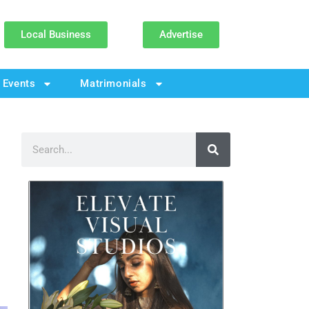
Local Business
Advertise
Events
Matrimonials
-