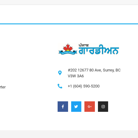
#202 12677 80 Ave, Surrey, BC
V3W 3A6
+1 (604) 590-5200
ter