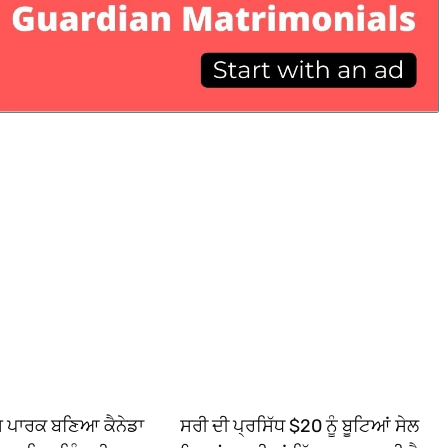
ਿਸ ਪਾਰਕ ਬਣਿਆ ਕੈਨੇਡਾ
ਸਰੀ ਦੀ ਪ੍ਰਸਿੱਧ $20 ਨੂੰ ਬੂਟਿਆਂ ਸੇਲ