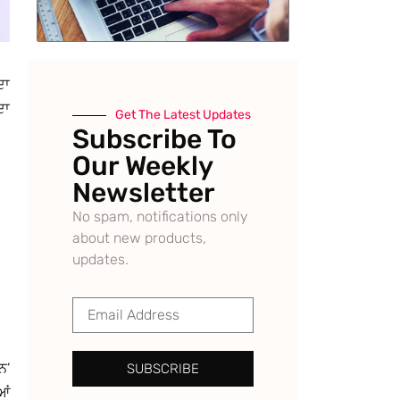
ਦਾ
ਦਾ
Get The Latest Updates
Subscribe To
Our Weekly
Newsletter
No spam, notifications only
about new products,
updates.
ਨ’
SUBSCRIBE
ਆਂ