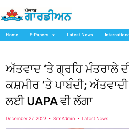
Home
E-Papers
Latest News
Internation
ਅੱਤਵਾਦ ‘ਤੇ ਗ੍ਰਹਿ ਮੰਤਰਾਲੇ 
ਕਸ਼ਮੀਰ ‘ਤੇ ਪਾਬੰਦੀ; ਅੱਤਵਾਦ
ਲਈ UAPA ਵੀ ਲੱਗਾ
December 27, 2023
SiteAdmin
Latest News