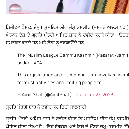
ਡਿਜੀਟਲ ਡੈਸਕ, ਜੰਮੂ।
ਮੁਸਲਿਮ ਲੀਗ ਜੰਮੂ ਕਸ਼ਮੀਰ (ਮਸਰਤ ਆਲਮ ਧੜਾ) ਨ
ਐਲਾਨ ਦੇਸ਼ ਦੇ ਗ੍ਰਹਿ ਮੰਤਰੀ ਅਮਿਤ ਸ਼ਾਹ ਨੇ ਟਵੀਟ ਕਰਕੇ ਕੀਤਾ। ਉਨ੍
ਸਮਰਥਨ ਕਰਦੇ ਹਨ ਅਤੇ ਲੋਕਾਂ ਨੂੰ ਭੜਕਾਉਂਦੇ ਹਨ।
The ‘Muslim League Jammu Kashmir (Masarat Alam fac
under UAPA.
This organization and its members are involved in ant
terrorist activities and inciting people to…
— Amit Shah (@AmitShah)
December 27, 2023
ਗ੍ਰਹਿ ਮੰਤਰੀ ਸ਼ਾਹ ਨੇ ਟਵੀਟ ਕਰ ਦਿੱਤੀ ਜਾਣਕਾਰੀ
ਗ੍ਰਹਿ ਮੰਤਰੀ ਅਮਿਤ ਸ਼ਾਹ ਨੇ ਟਵੀਟ ਕੀਤਾ ਕਿ ਮੁਸਲਿਮ ਲੀਗ ਜੰਮੂ ਕਸ਼
ਘੋਸ਼ਿਤ ਕੀਤਾ ਗਿਆ ਹੈ। ਇਹ ਸੰਗਠਨ ਅਤੇ ਇਸ ਦੇ ਮੈਂਬਰ ਜੰਮੂ-ਕਸ਼ਮੀਰ ਵਿ