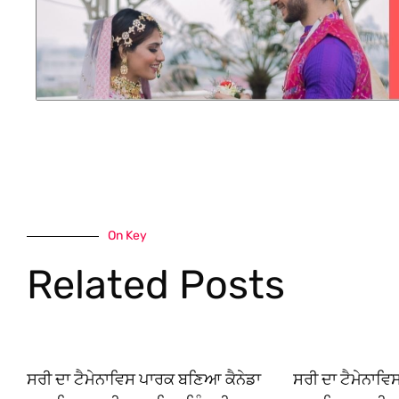
On Key
Related Posts
ਸਰੀ ਦਾ ਟੈਮੇਨਾਵਿਸ ਪਾਰਕ ਬਣਿਆ ਕੈਨੇਡਾ
ਸਰੀ ਦਾ ਟੈਮੇਨਾਵ