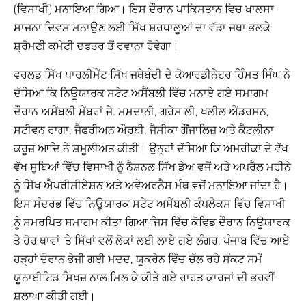
(ਵਿਸਾਖੀ) ਮਨਾਇਆ ਗਿਆ। ਇਸ ਦੌਰਾਨ ਪਾਕਿਸਤਾਨ ਵਿਚ ਖਾਲਸਾ
ਸਾਜਨਾ ਦਿਵਸ ਮਨਾਉਣ ਲਈ ਸਿੱਖ ਸ਼ਰਧਾਲੂਆਂ ਦਾ ਵੱਡਾ ਜਥਾ ਭਲਕੇ
ਸ਼੍ਰੋਮਣੀ ਕਮੇਟੀ ਦਫਤਰ ਤੋਂ ਰਵਾਨਾ ਹੋਵੇਗਾ।
ਵਰਲਡ ਸਿੱਖ ਪਾਰਲੀਮੈਂਟ ਸਿੱਖ ਜਥੇਬੰਦੀ ਦੇ ਕੋਆਰਡੀਨੇਟਰ ਹਿੰਮਤ ਸਿੰਘ ਨੇ
ਦੱਸਿਆ ਕਿ ਨਿਊਯਾਰਕ ਸਟੇਟ ਅਸੈਂਬਲੀ ਵਿੱਚ ਮਨਾਏ ਗਏ ਸਮਾਗਮ
ਦੌਰਾਨ ਅਸੈਂਬਲੀ ਮੈਂਬਰਾਂ ਜੇ. ਮਮਦਾਨੀ, ਗਰੇਸ ਲੀ, ਖਲੀਲ ਐਂਡਰਸਨ,
ਸਟੀਵਨ ਰਾਗਾ, ਜੈਫਰੀਅਨ ਔਰਬੀ, ਜੈਸੀਕਾ ਗੌਂਜਾਲਿਜ਼ ਅਤੇ ਕੈਟਲੀਨਾ
ਕਰੂਜ਼ ਆਦਿ ਨੇ ਸ਼ਮੂਲੀਅਤ ਕੀਤੀ। ਉਨ੍ਹਾਂ ਦੱਸਿਆ ਕਿ ਅਮਰੀਕਾ ਦੇ ਵੱਖ
ਵੱਖ ਸੂਬਿਆਂ ਵਿੱਚ ਵਿਸਾਖੀ ਨੂੰ ਨੈਸ਼ਨਲ ਸਿੱਖ ਡੇਅ ਵਜੋਂ ਅਤੇ ਅਪਰੈਲ ਮਹੀਨੇ
ਨੂੰ ਸਿੱਖ ਐਪਰੀਸੀਏਸ਼ਨ ਅਤੇ ਅਵੇਅਰਨੈਸ ਮੰਥ ਵਜੋਂ ਮਨਾਇਆ ਜਾਂਦਾ ਹੈ।
ਇਸ ਸੰਦਰਭ ਵਿੱਚ ਨਿਊਯਾਰਕ ਸਟੇਟ ਅਸੈਂਬਲੀ ਕੰਪਲੈਕਸ ਵਿੱਚ ਵਿਸਾਖੀ
ਨੂੰ ਸਮਰਪਿਤ ਸਮਾਗਮ ਕੀਤਾ ਗਿਆ ਜਿਸ ਵਿੱਚ ਕੋਵਿਡ ਦੌਰਾਨ ਨਿਊਯਾਰਕ
ਤੇ ਹੋਰ ਥਾਵਾਂ ’ਤੇ ਸਿੱਖਾਂ ਵਲੋਂ ਲੋਕਾਂ ਲਈ ਲਾਏ ਗਏ ਲੰਗਰ, ਪੰਜਾਬ ਵਿੱਚ ਆਏ
ਹੜ੍ਹਾਂ ਦੌਰਾਨ ਭੇਜੀ ਗਈ ਮਦਦ, ਯੂਕਰੇਨ ਵਿੱਚ ਚੱਲ ਰਹੇ ਸੰਕਟ ਸਮੇਂ
ਯੂਨਾਈਟਿਡ ਸਿਖਜ਼ ਨਾਲ ਮਿਲ ਕੇ ਕੀਤੇ ਗਏ ਰਾਹਤ ਕਾਰਜਾਂ ਦੀ ਭਰਵੀਂ
ਸ਼ਲਾਘਾ ਕੀਤੀ ਗਈ।