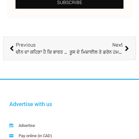
SUBSCRIBE
Previous
Next
ਚੀਨ ਦਾ ਕਹਿਣਾ ਹੈ ਕਿ ਭਾਰਤ ਨਾਲ ਸਰਹੱਦੀ ਵਿਵਾਦ ਨੂੰ ਸੁਲਝਾਉਣ ਲਈ ‘ਵੱਡੀ ਸਕਾਰਾਤਮਕ ਤਰੱਕੀ’ ਹੋਈ ਹੈ
ਰੂਸ ਦੇ ਮਿਜ਼ਾਈਲ ਤੇ ਡਰੋਨ ਹਮਲਿਆਂ ’ਚ ਯੂਕਰੇਨ ਦਾ ਸਭ ਤੋਂ ਵੱਡਾ ਊਰਜਾ ਪਲਾਂਟ ਤਬਾਹ
Advertise with us
Advertise
Pay online (in CAD)