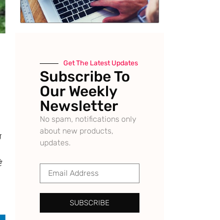
Get The Latest Updates
Subscribe To
Our Weekly
Newsletter
No spam, notifications only
about new products,
ਰ
updates.
ੇ
SUBSCRIBE