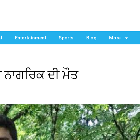
al
Entertainment
Sports
Blog
More
 ਨਾਗਰਿਕ ਦੀ ਮੌਤ