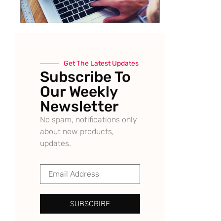
Get The Latest Updates
Subscribe To
Our Weekly
Newsletter
No spam, notifications only
about new products,
updates.
SUBSCRIBE