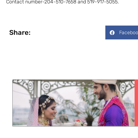
Contact number-204-510-7658 and 519-917-5055.
Share:
Faceboo