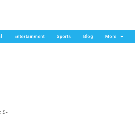
al
Entertainment
Sports
Blog
More
d,5-