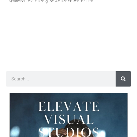
ਪ੍ਰੋਗਰਾਮ ਨਿਵਾਸੀਆਂ ਨੂੰ ਆਪਣੀਆਂ ਜਾਇਦਾਦਾਂ ਵਿੱਚ