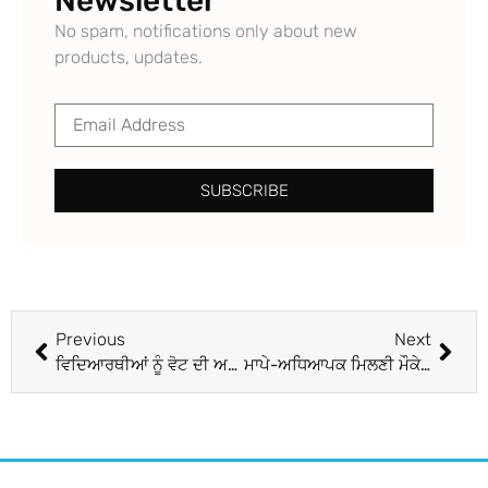
Newsletter
No spam, notifications only about new
products, updates.
SUBSCRIBE
Previous
Next
ਵਿਦਿਆਰਥੀਆਂ ਨੂੰ ਵੋਟ ਦੀ ਅਹਿਮੀਅਤ ਦੱਸੀ
ਮਾਪੇ-ਅਧਿਆਪਕ ਮਿਲਣੀ ਮੌਕੇ ਲਗਾਈ ਕਿਤਾਬਾਂ ਦੀ ਪ੍ਰਦਰਸ਼ਨੀ