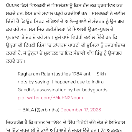
ਪੱਖਪਾਤ ਕਿਸੇ ਵਿਅਕਤੀ ਦੇ ਵਿਸ਼ਲੇਸ਼ਣ ਨੂੰ ਕਿਸ ਹੱਦ ਤਕ ਪ੍ਰਭਾਵਿਤ ਕਰ
ਸਕਦੇ ਹਨ, ਇਸ ਬਾਰੇ ਸਵਾਲ ਖੜ੍ਹੇ ਕਰਦੀਆਂ ਹਨ। ਸਮਰਥਕਾਂ ਨੇ ਦਲੀਲ
ਦਿੱਤੀ ਹੈ ਕਿ ਉਹ ਸਿਰਫ਼ ਦੰਗਿਆਂ ਦੇ ਆਲੇ-ਦੁਆਲੇ ਦੇ ਸੰਦਰਭ ਨੂੰ ਉਜਾਗਰ
ਕਰ ਰਹੇ ਸਨ, ਸਮਾਜਿਕ ਗਤੀਸ਼ੀਲਤਾ ‘ਤੇ ਸਿਆਸੀ ਉਥਲ-ਪੁਥਲ ਦੇ
ਪ੍ਰਭਾਵ ‘ਤੇ ਜ਼ੋਰ ਦੇ ਰਹੇ ਸਨ। ਦੂਜੇ ਪਾਸੇ ਵਿਰੋਧੀ ਦਲੀਲ ਦਿੰਦੇ ਹਨ ਕਿ
ਉਨ੍ਹਾਂ ਦੀ ਟਿੱਪਣੀ ਹਿੰਸਾ ‘ਚ ਕਾਂਗਰਸ ਪਾਰਟੀ ਦੀ ਭੂਮਿਕਾ ਨੂੰ ਨਜ਼ਰਅੰਦਾਜ਼
ਕਰਦੀ ਹੈ, ਜੋ ਉਨ੍ਹਾਂ ਦੇ ਮੁਲਾਂਕਣ ‘ਚ ਇਕ ਸੰਭਾਵੀ ਅੰਧ ਬਿੰਦੂ ਨੂੰ ਉਜਾਗਰ
ਕਰਦੇ ਹਨ।
Raghuram Rajan justifies 1984 anti – Sikh
riots by saying it happened due to Indira
Gandhi’s assassination by her bodyguards.
pic.twitter.com/BMePN2Nqum
— BALA (@erbmjha)
December 17, 2023
ਜ਼ਿਕਰਯੋਗ ਹੈ ਕਿ ਭਾਰਤ ‘ਚ 1984 ਦੇ ਸਿੱਖ ਵਿਰੋਧੀ ਦੰਗੇ ਦੇਸ਼ ਦੇ ਇਤਿਹਾਸ
‘ਚ ਇੱਕ ਦੁਖਦਾਈ ਤੇ ਕਾਲੇ ਅਧਿਆਏ ਨੂੰ ਦਰਸਾਉਂਦੇ ਹਨ। 31 ਅਕਤੂਬਰ