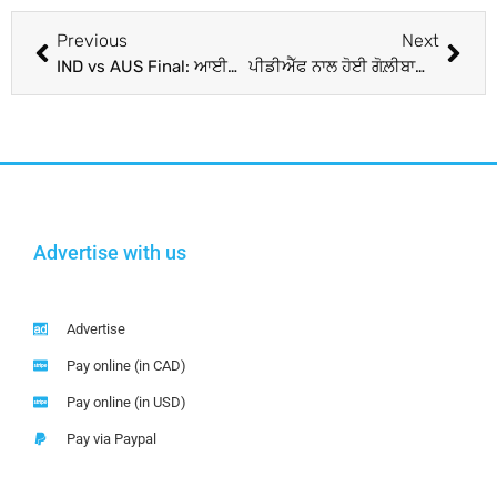
Previous
Next
IND vs AUS Final: ਆਈਏਐੱਫ ਦੀ ਸੂਰਿਆਕਿਰਨ ਟੀਮ ਨੇ ਅਹਿਮਦਾਬਾਦ ‘ਚ ਵਿਸ਼ਵ ਕੱਪ ਫਾਈਨਲ ਮੁਕਾਬਲੇ ਤੋਂ ਪਹਿਲਾਂ ਏਅਰ ਸ਼ੋਅ ਨਾਲ ਦਰਸ਼ਕਾਂ ਦਾ ਮਨ ਮੋਹਿਆ; Watch
ਪੀਡੀਐੱਫ ਨਾਲ ਹੋਈ ਗੋਲ਼ੀਬਾਰੀ ਤੋਂ ਬਾਅਦ ਭੱਜ ਕੇ ਭਾਰਤ ‘ਚ ਵੜੇ ਮਿਆਂਮਾਰ ਦੇ 29 ਫ਼ੌਜੀ ਵਾਪਸ ਭੇਜੇ
Advertise with us
Advertise
Pay online (in CAD)
Pay online (in USD)
Pay via Paypal