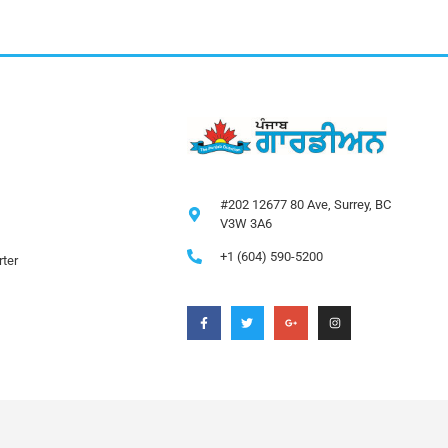
#202 12677 80 Ave, Surrey, BC
V3W 3A6
+1 (604) 590-5200
ter