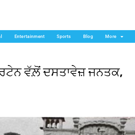
al
Entertainment
Sports
Blog
More
ਿਟੇਨ ਵੱਲ਼ੋਂ ਦਸਤਾਵੇਜ਼ ਜਨਤਕ,