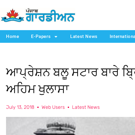
Home
E-Papers
Latest News
Internation
ਆਪ੍ਰੇਸ਼ਨ ਬਲੂ ਸਟਾਰ ਬਾਰੇ ਬ੍ਰ
ਅਹਿਮ ਖੁਲਾਸਾ
July 13, 2018
Web Users
Latest News