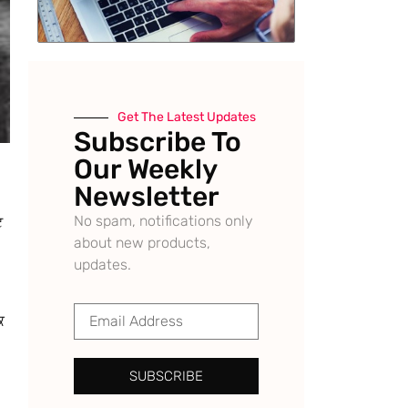
Get The Latest Updates
Subscribe To
Our Weekly
Newsletter
No spam, notifications only
ਟ
about new products,
updates.
ਿ
SUBSCRIBE