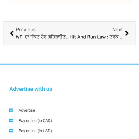
Previous
Next
WFI ਦਾ ਸੰਕਟ ਹੋਰ ਗਹਿਰਾਉਣ ਦੀ ਸੰਭਾਵਨਾ, ਸੰਜੇ ਸਿੰਘ ਨੇ ਮੰਤਰਾਲੇ ਵੱਲੋਂ ਮੁਅੱਤਲੀ ਦੇ ਹੁਕਮ ਮੰਨਣ ਤੋਂ ਕੀਤਾ ਇਨਕਾਰ
Hit And Run Law : ਟਰੱਕ ਡਰਾਈਵਰਾਂ ਦੀ ਹੜਤਾਲ ਖ਼ਤਮ, ਡੇਢ ਦਿਨ ‘ਚ ਵਿਕ ਗਿਆ 8 ਲੱਖ ਲੀਟਰ ਪੈਟਰੋਲ, ਅੱਜ ਤੋਂ ਮਿਲੇਗੀ ਰਾਹਤ
Advertise with us
Advertise
Pay online (in CAD)
Pay online (in USD)