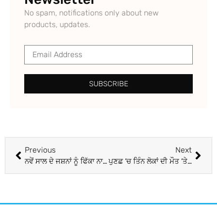
No spam, notifications only about new
products, updates.
SUBSCRIBE
Previous
Next
ਨਵੇਂ ਸਾਲ ਦੇ ਜਸ਼ਨਾਂ ਨੂੰ ਫਿੱਕਾ ਨਾ ਕਰ ਦੇਵੇ ਕੋਰੋਨਾ! ਲਗਾਤਾਰ ਵੱਧ ਰਹੇ ਹਨ ਮਾਮਲੇ, ਪਹਾੜਾਂ ‘ਤੇ ਸੈਲਾਨੀਆਂ ਦੀ ਭੀੜ ਵਜਾ ਰਹੀ ਖ਼ਤਰੇ ਦੀ ਘੰਟੀ
ਪੁਣਛ ’ਚ ਤਿੰਨ ਲੋਕਾਂ ਦੀ ਮੌਤ ’ਤੇ ਕੋਰਟ ਆਫ ਇਨਕੁਆਇਰੀ ਦੇ ਹੁਕਮ, ਪੁਲਿਸ ਨੇ ਬੇਪਛਾਣ ਲੋਕਾਂ ਖ਼ਿਲਾਫ਼ ਦਰਜ ਕੀਤਾ ਹੱਤਿਆ ਦਾ ਮਾਮਲਾ