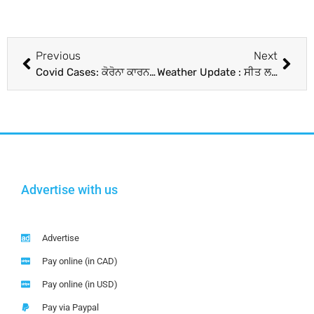
Previous
Next
Covid Cases: ਕੋਰੋਨਾ ਕਾਰਨ 24 ਘੰਟਿਆਂ ’ਚ 6 ਲੋਕਾਂ ਦੀ ਮੌਤ, 290 ਮਾਮਲੇ ਦਰਜ; ਐਕਟਿਵ ਮਾਮਲਿਆਂ ’ਚ ਵੀ ਗਿਰਾਵਟ
Weather Update : ਸੀਤ ਲਹਿਰ ਨਾਲ ਕੰਬ ਰਿਹਾ ਪੰਜਾਬ ਸਣੇ ਪੂਰਾ ਉੱਤਰ ਭਾਰਤ, IMD ਨੇ ਜਾਰੀ ਕੀਤਾ ਅਲਰਟ; ਜਾਣੋ 25 ਜਨਵਰੀ ਤਕ ਦੇ ਮੌਸਮ ਦਾ ਹਾਲ
Advertise with us
Advertise
Pay online (in CAD)
Pay online (in USD)
Pay via Paypal