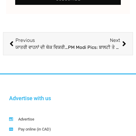
Previous
Next
ਯਾਤਰੀ ਵਾਹਨਾਂ ਦੀ ਥੋਕ ਵਿਕਰੀ ਪਹਿਲੀ ਵਾਰ 40 ਲੱਖ ਤੋਂ ਪਾਰ, ਯੂਟਿਲਿਟੀ ਵਾਹਨਾਂ ਦੀ ਮਜ਼ਬੂਤ ਮੰਗ ਕਾਰਨ ਵਿਕਰੀ ਦਾ ਇਤਿਹਾਸਕ ਪੱਧਰ
PM Modi Pics: ਬਾਲਟੀ ਤੇ ਪੋਚਾ ਲੈ ਕੇ ਨਿਕਲੇ PM ਮੋਦੀ, ਲੋਕਾਂ ਨੂੰ ਵੀ ਕੀਤੀ ਵਿਸ਼ੇਸ਼ ਅਪੀਲ
Advertise with us
Advertise
Pay online (in CAD)