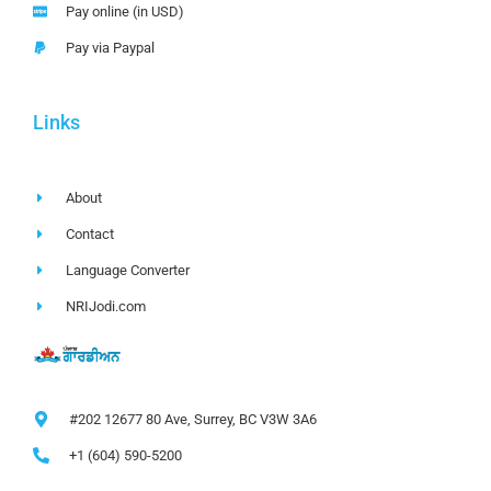
Pay online (in USD)
Pay via Paypal
Links
About
Contact
Language Converter
NRIJodi.com
#202 12677 80 Ave, Surrey, BC V3W 3A6
+1 (604) 590-5200