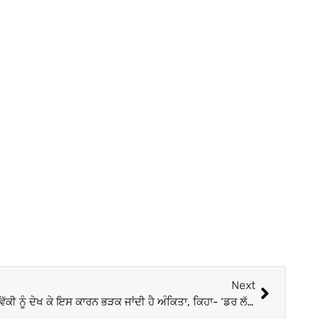
Next
Bigg Boss 17 : ਦੂਜੀਆਂ ਕੁੜੀਆਂ ਨਾਲ ਵਿੱਕੀ ਨੂੰ ਦੇਖ ਕੇ ਇਸ ਕਾਰਨ ਭੜਕ ਜਾਂਦੀ ਹੈ ਅੰਕਿਤਾ, ਕਿਹਾ- ‘ਡਰ ਲੱਗਦਾ ਹੈ ਕਿਤੇ…’