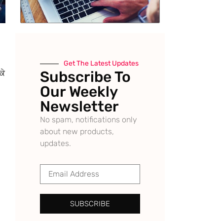
Get The Latest Updates
Subscribe To
ਕੇ
Our Weekly
Newsletter
No spam, notifications only
about new products,
updates.
SUBSCRIBE