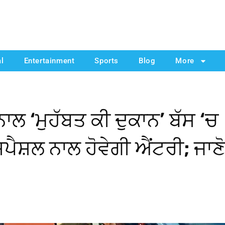
al
Entertainment
Sports
Blog
More
ਾਲ ‘ਮੁਹੱਬਤ ਕੀ ਦੁਕਾਨ’ ਬੱਸ ‘ਚ
ਸਪੈਸ਼ਲ ਨਾਲ ਹੋਵੇਗੀ ਐਂਟਰੀ; ਜਾਣ