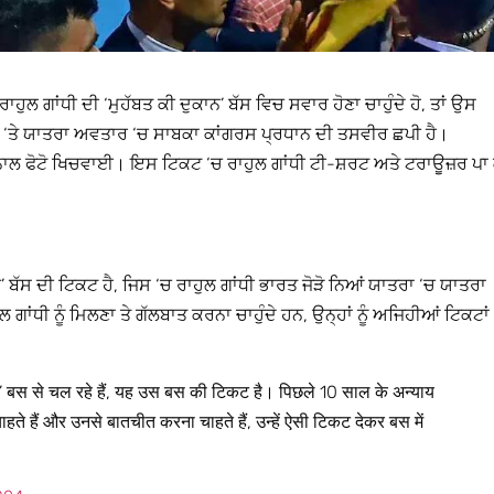
ਾਹੁਲ ਗਾਂਧੀ ਦੀ ‘ਮੁਹੱਬਤ ਕੀ ਦੁਕਾਨ’ ਬੱਸ ਵਿਚ ਸਵਾਰ ਹੋਣਾ ਚਾਹੁੰਦੇ ਹੋ, ਤਾਂ ਉਸ
ਿਕਟ ‘ਤੇ ਯਾਤਰਾ ਅਵਤਾਰ ‘ਚ ਸਾਬਕਾ ਕਾਂਗਰਸ ਪ੍ਰਧਾਨ ਦੀ ਤਸਵੀਰ ਛਪੀ ਹੈ।
ਨਾਲ ਫੋਟੋ ਖਿਚਵਾਈ। ਇਸ ਟਿਕਟ ‘ਚ ਰਾਹੁਲ ਗਾਂਧੀ ਟੀ-ਸ਼ਰਟ ਅਤੇ ਟਰਾਊਜ਼ਰ ਪਾ 
 ਬੱਸ ਦੀ ਟਿਕਟ ਹੈ, ਜਿਸ ‘ਚ ਰਾਹੁਲ ਗਾਂਧੀ ਭਾਰਤ ਜੋੜੋ ਨਿਆਂ ਯਾਤਰਾ ‘ਚ ਯਾਤਰਾ
 ਗਾਂਧੀ ਨੂੰ ਮਿਲਣਾ ਤੇ ਗੱਲਬਾਤ ਕਰਨਾ ਚਾਹੁੰਦੇ ਹਨ, ਉਨ੍ਹਾਂ ਨੂੰ ਅਜਿਹੀਆਂ ਟਿਕਟਾਂ
’ बस से चल रहे हैं, यह उस बस की टिकट है। पिछले 10 साल के अन्याय
ाहते हैं और उनसे बातचीत करना चाहते हैं, उन्हें ऐसी टिकट देकर बस में