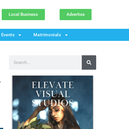
Local Business
Advertise
Events
Matrimonials
ੋ