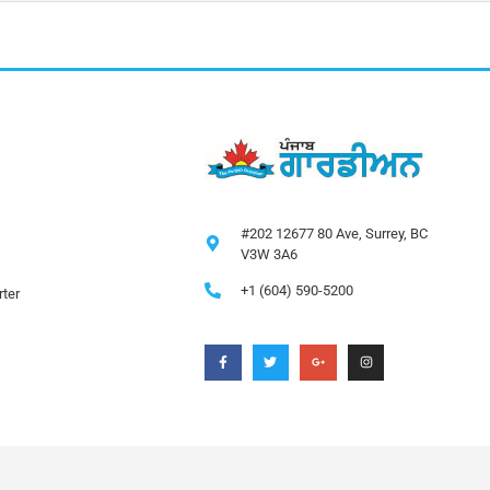
#202 12677 80 Ave, Surrey, BC
V3W 3A6
+1 (604) 590-5200
ter