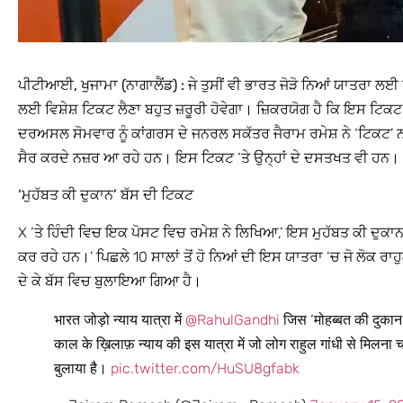
ਪੀਟੀਆਈ, ਖੁਜਾਮਾ (ਨਾਗਾਲੈਂਡ) :
ਜੇ ਤੁਸੀਂ ਵੀ ਭਾਰਤ ਜੋੜੋ ਨਿਆਂ ਯਾਤਰਾ ਲਈ ਰ
ਲਈ ਵਿਸ਼ੇਸ਼ ਟਿਕਟ ਲੈਣਾ ਬਹੁਤ ਜ਼ਰੂਰੀ ਹੋਵੇਗਾ। ਜ਼ਿਕਰਯੋਗ ਹੈ ਕਿ ਇਸ ਟ
ਦਰਅਸਲ ਸੋਮਵਾਰ ਨੂੰ ਕਾਂਗਰਸ ਦੇ ਜਨਰਲ ਸਕੱਤਰ ਜੈਰਾਮ ਰਮੇਸ਼ ਨੇ ‘ਟਿਕਟ’ 
ਸੈਰ ਕਰਦੇ ਨਜ਼ਰ ਆ ਰਹੇ ਹਨ। ਇਸ ਟਿਕਟ ‘ਤੇ ਉਨ੍ਹਾਂ ਦੇ ਦਸਤਖਤ ਵੀ ਹਨ।
‘ਮੁਹੱਬਤ ਕੀ ਦੁਕਾਨ’ ਬੱਸ ਦੀ ਟਿਕਟ
X ‘ਤੇ ਹਿੰਦੀ ਵਿਚ ਇਕ ਪੋਸਟ ਵਿਚ ਰਮੇਸ਼ ਨੇ ਲਿਖਿਆ,’ ਇਸ ਮੁਹੱਬਤ ਕੀ ਦੁਕਾਨ’
ਕਰ ਰਹੇ ਹਨ।’ ਪਿਛਲੇ 10 ਸਾਲਾਂ ਤੋਂ ਹੋ ਨਿਆਂ ਦੀ ਇਸ ਯਾਤਰਾ ‘ਚ ਜੋ ਲੋਕ ਰਾਹੁਲ
ਦੇ ਕੇ ਬੱਸ ਵਿਚ ਬੁਲਾਇਆ ਗਿਆ ਹੈ।
भारत जोड़ो न्याय यात्रा में
@RahulGandhi
जिस ‘मोहब्बत की दुकान
काल के ख़िलाफ़ न्याय की इस यात्रा में जो लोग राहुल गांधी से मिलना च
बुलाया है।
pic.twitter.com/HuSU8gfabk