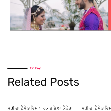
On Key
Related Posts
ਸਰੀ ਦਾ ਟੈਮੇਨਾਵਿਸ ਪਾਰਕ ਬਣਿਆ ਕੈਨੇਡਾ
ਸਰੀ ਦਾ ਟੈਮੇਨਾਵ