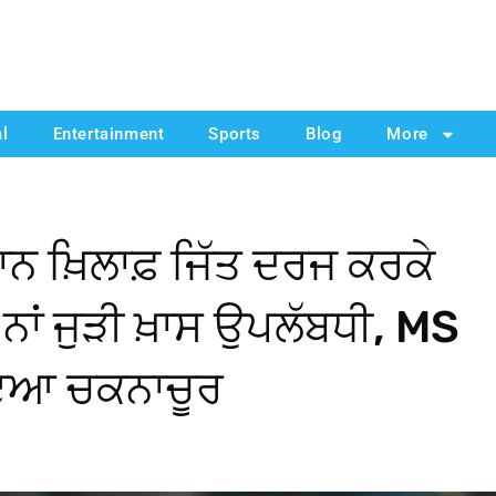
al
Entertainment
Sports
Blog
More
ਨ ਖ਼ਿਲਾਫ਼ ਜਿੱਤ ਦਰਜ ਕਰਕੇ
ਾਂ ਜੁੜੀ ਖ਼ਾਸ ਉਪਲੱਬਧੀ, MS
ੋਇਆ ਚਕਨਾਚੂਰ