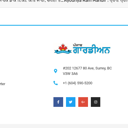
Ram Mandir : ਪੀਐੱਮ ਮੋਦੀ ਨੇ ਸ਼੍ਰੀ ਰਾਮ ਜਨਮ ਭੂਮੀ ਮੰਦਰ ‘ਤੇ ਸਮਾਰਕ ਡਾਕ ਟਿਕਟ ਕੀਤੇ ਜਾਰੀ, ਚੌਪਈ ਤੋਂ ਲੈ ਕੇ ਵੱਖ-ਵੱਖ ਡਿਜ਼ਾਈਨ ਹੈ ਸ਼ਾਮਲ
#202 12677 80 Ave, Surrey, BC
V3W 3A6
+1 (604) 590-5200
ter