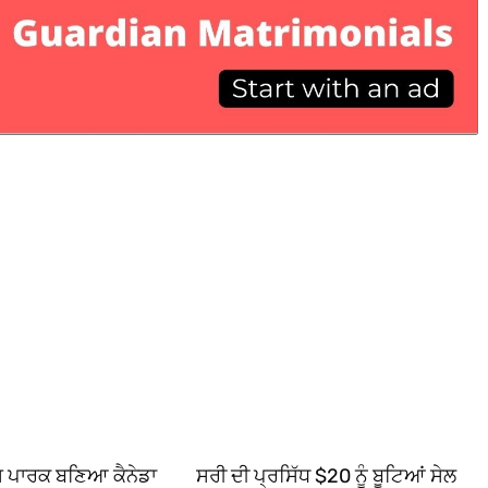
ਿਸ ਪਾਰਕ ਬਣਿਆ ਕੈਨੇਡਾ
ਸਰੀ ਦੀ ਪ੍ਰਸਿੱਧ $20 ਨੂੰ ਬੂਟਿਆਂ ਸੇਲ