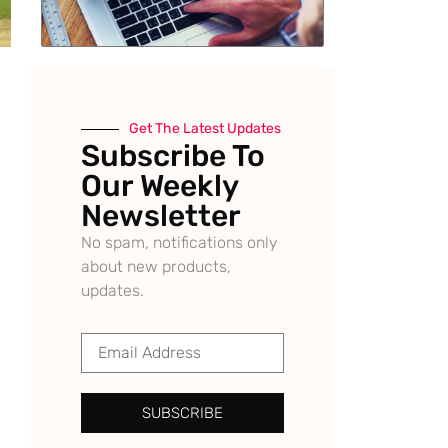
Get The Latest Updates
Subscribe To
Our Weekly
Newsletter
No spam, notifications only
about new products,
updates.
SUBSCRIBE