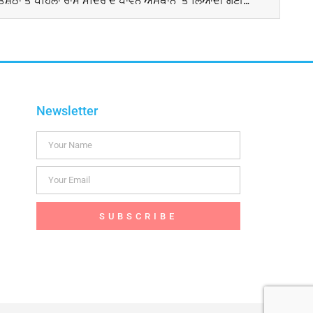
Ayodhya Ram Mandir : ਪ੍ਰਾਣ ਪ੍ਰਤਿਸ਼ਠਾ ਤੋਂ ਪਹਿਲਾਂ ਰਾਮ ਮੰਦਿਰ ਦੇ ਪਾਵਨ ਅਸਥਾਨ ‘ਤੇ ਲਿਆਂਦੀ ਗਈ ਰਾਮਲਲਾ ਦੀ ਮੂਰਤੀ, ਅੱਜ ਹੋਵੇਗੀ ਸਥਾਪਿਤ
Newsletter
SUBSCRIBE