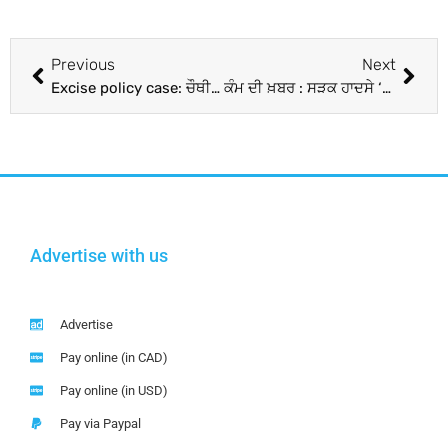
Previous
Next
Excise policy case: ਚੌਥੀ ਵਾਰ ਵੀ ED ਸਾਹਮਣੇ ਕਿਉਂ ਨਹੀਂ ਹੋਏ CM ਕੇਜਰੀਵਾਲ, ਚਿੱਠੀ ਲਿਖ ਕੇ ਦੱਸਿਆ ਵੱਡਾ ਕਾਰਨ
ਕੰਮ ਦੀ ਖ਼ਬਰ : ਸੜਕ ਹਾਦਸੇ ‘ਤੇ ਸਰਕਾਰ ਵੀ ਦਿੰਦੀ ਹੈ ਲੱਖਾਂ ਦਾ ਮੁਆਵਜ਼ਾ, ਜਾਣੋ ਆਪਣੀ ਸੂਬੇ ਦੀ ਸਥਿਤੀ
Advertise with us
Advertise
Pay online (in CAD)
Pay online (in USD)
Pay via Paypal