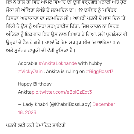
ਜੋੜੇ ਨੇ ਹਾਲ ਹੀ ਵਿਚ ਆਪਣੇ ਵਿਆਹ ਦੀ ਦੂਜੀ ਵਰ੍ਹੇਗੰਢ ਮਨਾਈ ਅਤੇ ਹੁਣ
ਮੌਕਾ ਸੀ ਅੰਕਿਤਾ ਲੋਖੰਡੇ ਦੇ ਜਨਮਦਿਨ ਦਾ। 19 ਦਸੰਬਰ ਨੂੰ ‘ਪਵਿੱਤਰ
ਰਿਸ਼ਤਾ’ ਅਦਾਕਾਰਾ ਦਾ ਜਨਮਦਿਨ ਸੀ। ਆਪਣੀ ਪਤਨੀ ਦੇ ਖ਼ਾਸ ਦਿਨ ‘ਤੇ
ਵਿੱਕੀ ਨੇ ਉਸ ਨੂੰ ਅਜਿਹਾ ਸਰਪ੍ਰਾਈਜ਼ ਦਿੱਤਾ, ਜਿਸ ਕਾਰਨ ਨਾ ਸਿਰਫ਼
ਅੰਕਿਤਾ ਨੂੰ ਇਕ ਵਾਰ ਫਿਰ ਉਸ ਨਾਲ ਪਿਆਰ ਹੋ ਗਿਆ, ਸਗੋਂ ਪ੍ਰਸ਼ੰਸਕ ਵੀ
ਉਨ੍ਹਾਂ ਦੇ ਫੈਨ ਹੋ ਗਏ। ਹਾਲਾਂਕਿ ਇਸ ਸਰਪ੍ਰਾਈਜ਼ ‘ਚ ਆਇਸ਼ਾ ਖਾਨ
ਅਤੇ ਮੁਨੱਵਰ ਫਾਰੂਕੀ ਦੀ ਵੱਡੀ ਭੂਮਿਕਾ ਹੈ।
Adorable
#AnkitaLokhande
with hubby
#VickyJain
. Ankita is ruling on
#BiggBoss17
Happy Birthday
Ankita
pic.twitter.com/eBbIQzEdt3
— Lady Khabri (@KhabriBossLady)
December
18, 2023
ਪਤਨੀ ਲਈ ਕਹੀ ਰੋਮਾਂਟਿਕ ਸ਼ਾਇਰੀ