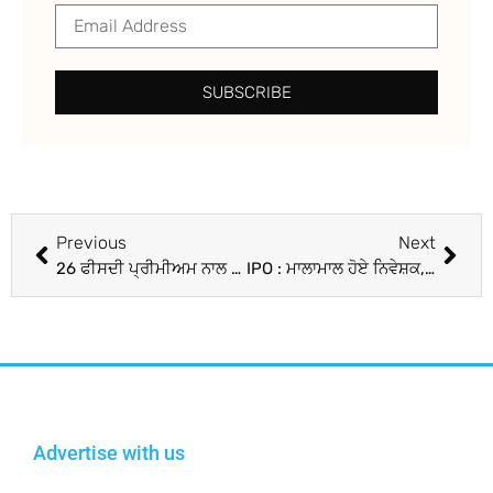
SUBSCRIBE
Previous
Next
26 ਫੀਸਦੀ ਪ੍ਰੀਮੀਅਮ ਨਾਲ ਸੂਚੀਬੱਧ ਹੋਇਆ India Shelter Finance, ਨਿਵੇਸ਼ਕਾਂ ਨੂੰ ਮਿਲਿਆ ਇੰਨਾ ਫਾਇਦਾ
IPO : ਮਾਲਾਮਾਲ ਹੋਏ ਨਿਵੇਸ਼ਕ, 77% ਪ੍ਰੀਮੀਅਮ ਨਾਲ ਲਿਸਟ ਹੋਏ DOMS ਦੇ ਸ਼ੇਅਰ
Advertise with us