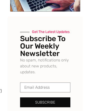
Get The Latest Updates
Subscribe To
Our Weekly
Newsletter
No spam, notifications only
about new products,
updates.
ਏ)
SUBSCRIBE