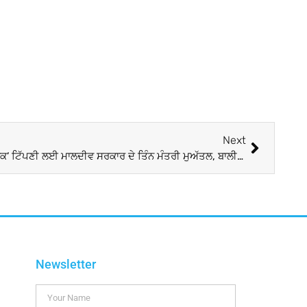
Next
ਪ੍ਰਧਾਨ ਮੰਤਰੀ ਮੋਦੀ ਖਿ਼ਲਾਫ਼ ‘ਅਪਮਾਨਜਨਕ’ ਟਿੱਪਣੀ ਲਈ ਮਾਲਦੀਵ ਸਰਕਾਰ ਦੇ ਤਿੰਨ ਮੰਤਰੀ ਮੁਅੱਤਲ, ਬਾਲੀਵੁੱਡ ਦੀਆਂ ਮਸ਼ਹੂਰ ਹਸਤੀਆਂ ਨੇ ਦਿੱਤੀ ਇਹ ਪ੍ਰਤੀਕਿਰਿਆ
Newsletter