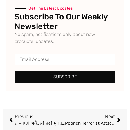
Get The Latest Updates
Subscribe To Our Weekly
Newsletter
No spam, notifications only about new
products, updates.
SUBSCRIBE
Previous
Next
ਨਾਮਧਾਰੀ ਅਕੈਡਮੀ ਬਣੀ ਸੁਪਰ ਫੁੱਟਬਾਲ ਲੀਗ ਚੈਂਪੀਅਨ
Poonch Terrorist Attack : ਪੁਣਛ ‘ਚ 5 ਜਵਾਨਾਂ ਦੀ ਕੁਰਬਾਨੀ ਤੋਂ ਬਾਅਦ ਫ਼ੌਜ ਹਰਕਤ ‘ਚ, ਅੱਤਵਾਦੀਆਂ ਨੂੰ ਫੜਨ ਲਈ ਸਰਚ ਆਪਰੇਸ਼ਨ ਤੇਜ਼