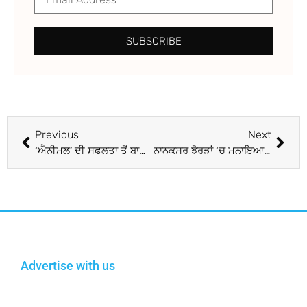
SUBSCRIBE
Previous
Next
‘ਐਨੀਮਲ’ ਦੀ ਸਫਲਤਾ ਤੋਂ ਬਾਅਦ Ranbir Kapoor ਦਾ ਨਵਾਂ ਲੁੱਕ ਆਇਆ ਸਾਹਮਣੇ, ਮਾਂ ਨੀਤੂ ਨਾਲ ਏਅਰਪੋਰਟ ‘ਤੇ ਆਏ ਨਜ਼ਰ
ਨਾਨਕਸਰ ਝੋਰੜਾਂ ‘ਚ ਮਨਾਇਆ ਮੱਸਿਆ ਦਾ ਦਿਹਾੜਾ
Advertise with us