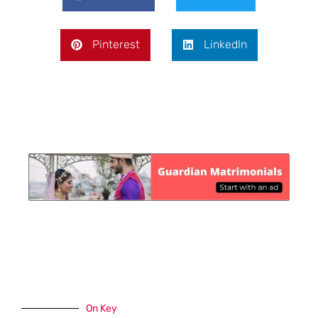
Pinterest
LinkedIn
On Key