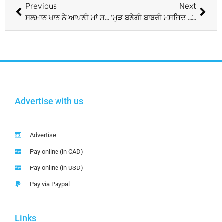
Previous
Next
ਸਲਮਾਨ ਖਾਨ ਨੇ ਆਪਣੀ ਮਾਂ ਸਲਮਾ ਨਾਲ ‘Cheap Thrills’ ਗੀਤ ‘ਤੇ ਕੀਤਾ ਡਾਂਸ, ਵੀਡੀਓ ਵਾਇਰਲ
‘ਮੁੜ ਬਣੇਗੀ ਬਾਬਰੀ ਮਸਜਿਦ …’, JNU ਦੀਆਂ ਕੰਧਾਂ ‘ਤੇ ਫਿਰ ਤੋਂ ਲਿਖੇ ਵਿਵਾਦਤ ਨਾਅਰੇ
Advertise with us
Advertise
Pay online (in CAD)
Pay online (in USD)
Pay via Paypal
Links