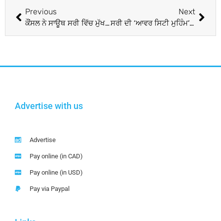
Previous
Next
ਕੌਂਸਲ ਨੇ ਸਾਊਥ ਸਰੀ ਵਿੱਚ ਮੁੱਖ ਆਵਾਜਾਈ ਪ੍ਰੋਜੈਕਟਾਂ ਨੂੰ ਅੱਗੇ ਵਧਾਉਣ ਲਈ ਦਿੱਤੀ ਮਨਜ਼ੂਰੀ
ਸਰੀ ਦੀ ‘ਆਵਰ ਸਿਟੀ ਮੁਹਿੰਮ’ ਮਹੱਲਾ ਪ੍ਰੋਜੈਕਟਾਂ ਅਤੇ ਭਾਈਚਾਰਕ ਇਕਜੁੱਟਤਾ ਨਾਲ ਨਵੀਆਂ ਪੁਲਾਂਘਾਂ ਪੁੱਟ ਰਹੀ ਹੈ
Advertise with us
Advertise
Pay online (in CAD)
Pay online (in USD)
Pay via Paypal