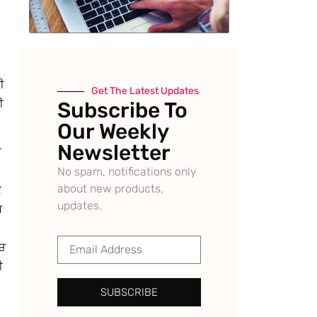
ੀ
Get The Latest Updates
ੀ
Subscribe To
Our Weekly
Newsletter
ਾ
No spam, notifications only
about new products,
ਕ
updates.
ਘ
ੰਚ
ੀ
SUBSCRIBE