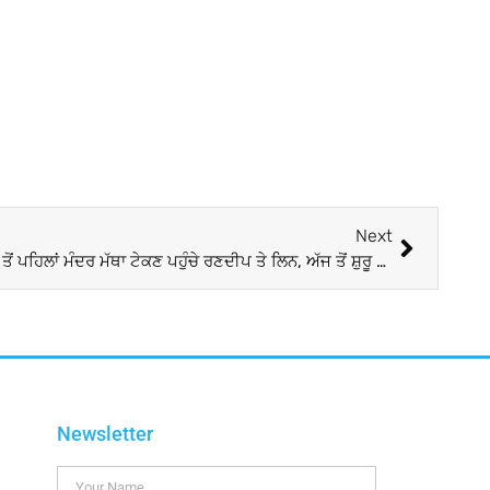
Next
Randeep Hooda Wedding: ਵਿਆਹ ਤੋਂ ਪਹਿਲਾਂ ਮੰਦਰ ਮੱਥਾ ਟੇਕਣ ਪਹੁੰਚੇ ਰਣਦੀਪ ਤੇ ਲਿਨ, ਅੱਜ ਤੋਂ ਸ਼ੁਰੂ ਹੋਵੇਗਾ Wedding Function
Newsletter