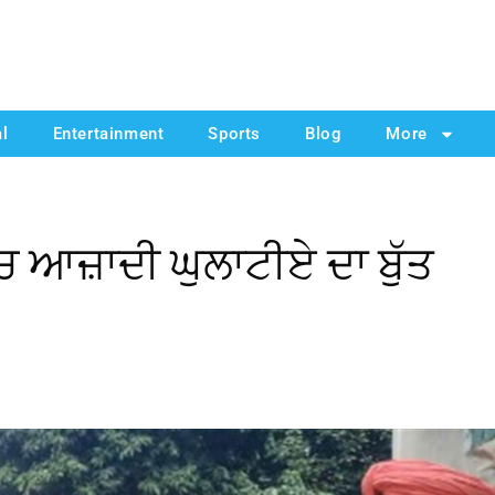
al
Entertainment
Sports
Blog
More
ਚ ਆਜ਼ਾਦੀ ਘੁਲਾਟੀਏ ਦਾ ਬੁੱਤ