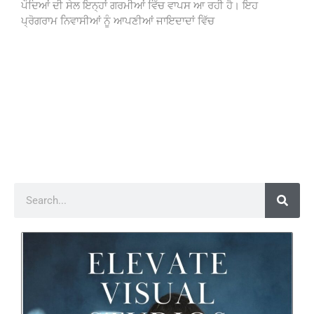
ਪੌਦਿਆਂ ਦੀ ਸੇਲ ਇਨ੍ਹਾਂ ਗਰਮੀਆਂ ਵਿੱਚ ਵਾਪਸ ਆ ਰਹੀ ਹੈ। ਇਹ
ਪ੍ਰੋਗਰਾਮ ਨਿਵਾਸੀਆਂ ਨੂੰ ਆਪਣੀਆਂ ਜਾਇਦਾਦਾਂ ਵਿੱਚ