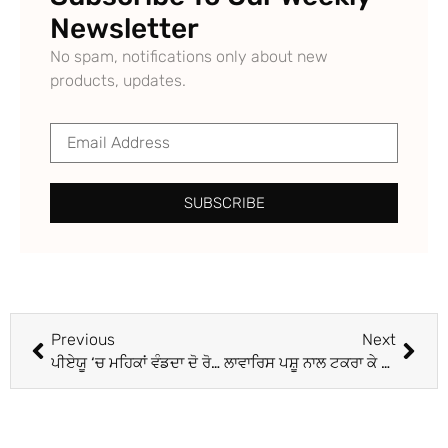
Newsletter
No spam, notifications only about new
products, updates.
SUBSCRIBE
Previous
Next
ਪੀਏਯੂ ‘ਚ ਮਹਿਕਾਂ ਵੰਡਦਾ ਦੋ ਰੋਜ਼ਾ ਗੁਲਦਾਉਦੀ ਸ਼ੋਅ ਆਰੰਭ
ਲਾਵਾਰਿਸ ਪਸ਼ੂ ਨਾਲ ਟਕਰਾ ਕੇ ਮੋਟਰਸਾਈਕਲ ਸਵਾਰ ਦੀ ਮੌਤ