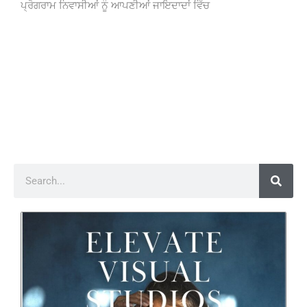
ਪ੍ਰੋਗਰਾਮ ਨਿਵਾਸੀਆਂ ਨੂੰ ਆਪਣੀਆਂ ਜਾਇਦਾਦਾਂ ਵਿੱਚ