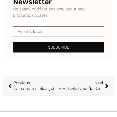
Newsletter
No spam, notifications only about new
products, updates.
SUBSCRIBE
Previous
Next
ਪੰਜਾਬ ਸਰਕਾਰ ਦਾ ਐਲਾਨ, ਯੋਗ ਗ਼ਰੀਬ ਬੱਚਿਆਂ ਦੀ ਪੜ੍ਹਾਈ ਹੋਣ ਲੱਗੀ ਮੁਫ਼ਤ
ਆਲਮੀ ਕਬੱਡੀ ਟੂਰਨਾਮੈਂਟ-2019 ਦੇ ਫਾਈਨਲ ’ਚ ਭਾਰਤ ਨੇ ਕੈਨੇਡਾ ਨੂੰ ਹਰਾਇਆ