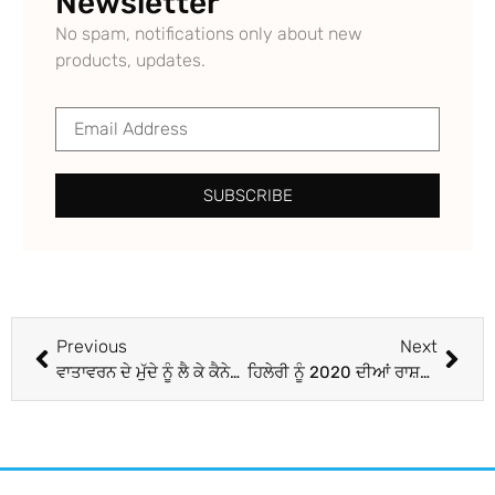
Newsletter
No spam, notifications only about new
products, updates.
SUBSCRIBE
Previous
Next
ਵਾਤਾਵਰਨ ਦੇ ਮੁੱਦੇ ਨੂੰ ਲੈ ਕੇ ਕੈਨੇਡਾ ਦੇ ਆਗੂਆਂ ‘ਚ ਤਿੱਖੀ ਬਹਿਸ
ਹਿਲੇਰੀ ਨੂੰ 2020 ਦੀਆਂ ਰਾਸ਼ਟਰਪਤੀ ਚੋਣਾਂ ਲੱੜਣੀਆਂ ਚਾਹੀਦੀਆਂ – ਟਰੰਪ