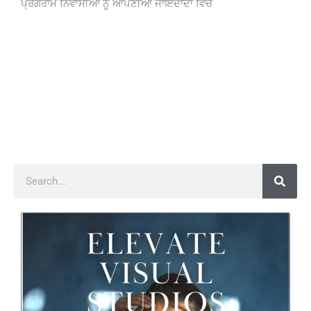
ਪ੍ਰੋਗਰਾਮ ਨਿਵਾਸੀਆਂ ਨੂੰ ਆਪਣੀਆਂ ਜਾਇਦਾਦਾਂ ਵਿੱਚ