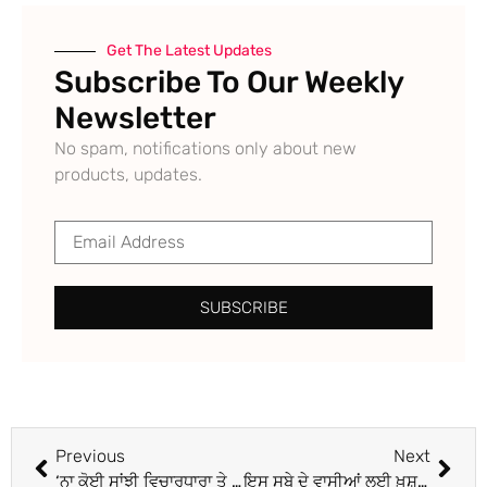
Get The Latest Updates
Subscribe To Our Weekly
Newsletter
No spam, notifications only about new
products, updates.
SUBSCRIBE
Previous
Next
‘ਨਾ ਕੋਈ ਸਾਂਝੀ ਵਿਚਾਰਧਾਰਾ ਤੇ ਨਾ ਕੋਈ…’, ਅਨੁਰਾਗ ਠਾਕੁਰ ਨੇ I.N.D.I ਅਲਾਇੰਸ ਨੂੰ ਦੱਸਿਆ ਭ੍ਰਿਸ਼ਟ ਨੇਤਾਵਾਂ ਦਾ ਸਮੂਹ
ਇਸ ਸੂਬੇ ਦੇ ਵਾਸੀਆਂ ਲਈ ਖ਼ੁਸ਼ਖਬਰੀ, ਹੁਣ ਬਿਨਾਂ ਰਾਸ਼ਨ ਕਾਰਡ ਤੋਂ ਹੀ ਮਿਲੇਗੇ ਸਸਤੀ ਦਾਲ ਤੇ ਆਟਾ